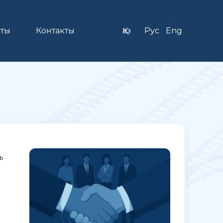
ты
Контакты
Қаз
Рус
Eng
ь