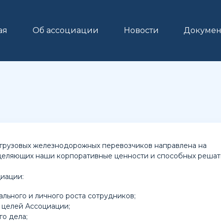
ая
Об ассоциации
Новости
Докумен
 грузовых железнодорожных перевозчиков направлена на
зделяющих наши корпоративные ценности и способных решат
иации:
льного и личного роста сотрудников;
 целей Ассоциации;
о дела;